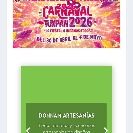
2026
00
:
00
:
00
:
00
0
Hrs
Min
Seg
Día
DONNAM ARTESANÍAS
Tienda de ropa y accesorios
artesanales de diseños