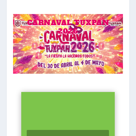
CARNAVAL TUXPAN
2026
00
:
00
:
00
:
00
0
Hrs
Min
Seg
Día