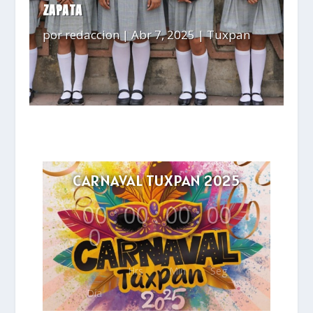
ZAPATA
por
redaccion
|
Abr 7, 2025
|
Tuxpan
CARNAVAL TUXPAN 2025
00
:
00
:
00
:
00
0
Hrs
Min
Seg
Día