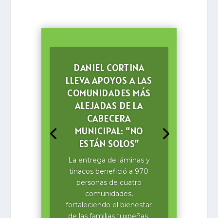
DANIEL CORTINA
LLEVA APOYOS A LAS
COMUNIDADES MÁS
ALEJADAS DE LA
CABECERA
MUNICIPAL: “NO
ESTÁN SOLOS”
La entrega de láminas y
tinacos benefició a 970
personas de cuatro
comunidades,
fortaleciendo el bienestar
de las familias tuxpeñas.