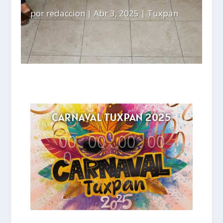
por
redaccion
|
Abr 3, 2025
|
Tuxpan
CARNAVAL TUXPAN 2025
00
:
00
:
00
:
00
0
Hrs
Min
Seg
Día