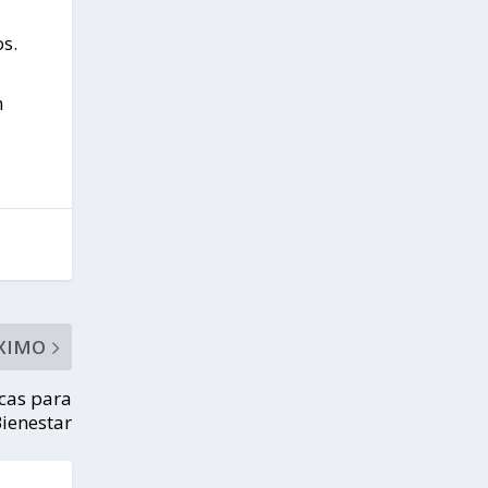
os.
n
XIMO
ecas para
Bienestar