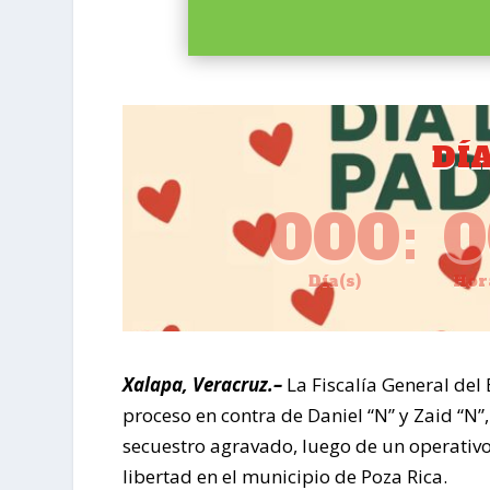
DÍ
000
:
0
Día(s)
Hor
Xalapa, Veracruz.–
La Fiscalía General del
proceso en contra de Daniel “N” y Zaid “N
secuestro agravado, luego de un operativo
libertad en el municipio de Poza Rica.