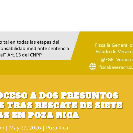
OCESO A DOS PRESUNTOS
 TRAS RESCATE DE SIETE
AS EN POZA RICA
on
May 22, 2026
Poza Rica