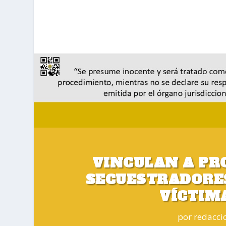
VINCULAN A PR
SECUESTRADORES
VÍCTIM
por
redacci