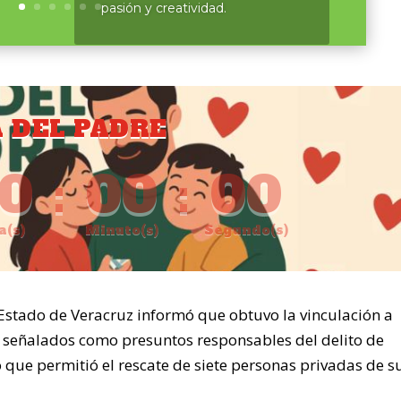
pasión y creatividad.
A DEL PADRE
0
:
00
:
00
a(s)
Minuto(s)
Segundo(s)
 Estado de Veracruz informó que obtuvo la vinculación a
”, señalados como presuntos responsables del delito de
 que permitió el rescate de siete personas privadas de s