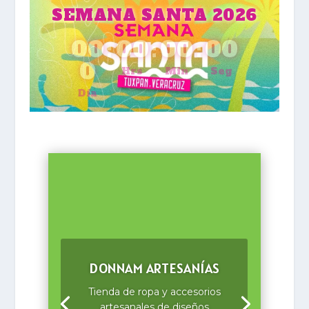
SEMANA SANTA 2026
00
:
00
:
00
:
00
0
Hrs
Min
Seg
Día
DONNAM ARTESANÍAS
Tienda de ropa y accesorios
artesanales de diseños