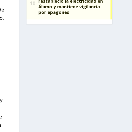
de
o,
 y
e
a