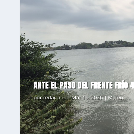
ANTE EL PASO DEL FRENTE FRÍO 4
por
redaccion
|
Mar 16, 2026
|
Meteo