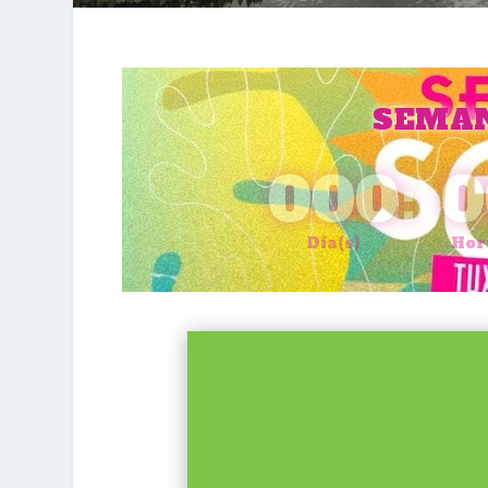
SEMAN
000
:
0
Día(s)
Hor