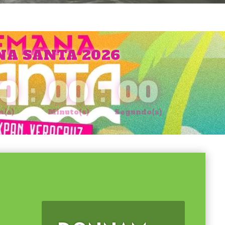
A SANTA 2026
0
:
00
:
00
a(s)
Minuto(s)
Segundo(s)