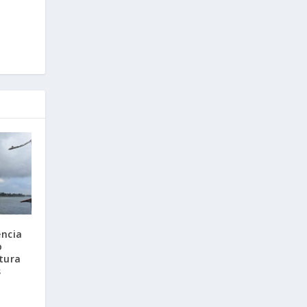
encia
o
tura
s