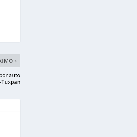
XIMO
 por auto
o-Tuxpan