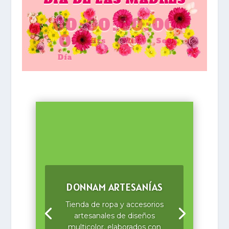
00
:
00
:
00
:
00
0
Hrs
Min
Seg
Día
DONNAM ARTESANÍAS
Tienda de ropa y accesorios
artesanales de diseños
multicolor, elaborados con