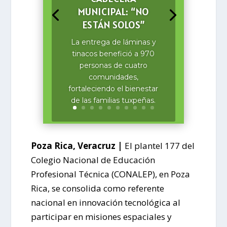
MUNICIPAL: “NO
ESTÁN SOLOS”
La entrega de láminas y
tinacos benefició a 970
personas de cuatro
comunidades,
fortaleciendo el bienestar
de las familias tuxpeñas.
Poza Rica, Veracruz |
El plantel 177 del
Colegio Nacional de Educación
Profesional Técnica (CONALEP), en Poza
Rica, se consolida como referente
nacional en innovación tecnológica al
participar en misiones espaciales y