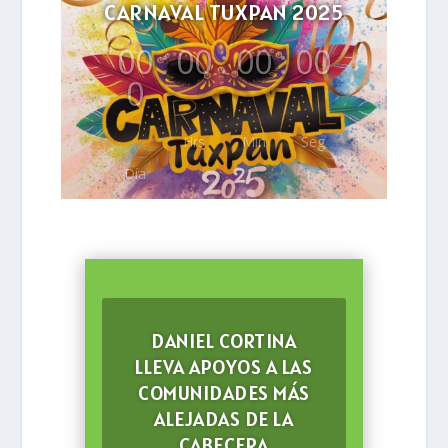
CARNAVAL TUXPAN 2025
00
:
00
:
00
:
00
0
Hrs
Min
Seg
Día
DANIEL CORTINA
LLEVA APOYOS A LAS
COMUNIDADES MÁS
ALEJADAS DE LA
CABECERA