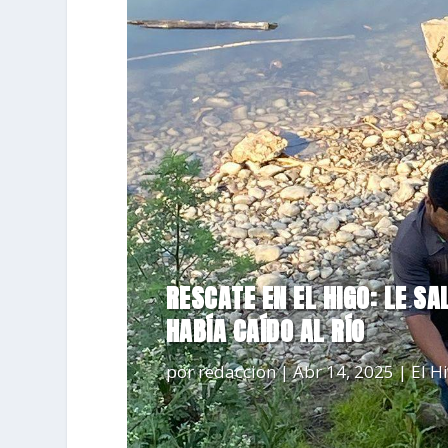
RESCATE EN EL HIGO: LE S
HABÍA CAÍDO AL RÍO
por
redaccion
|
Abr 14, 2025
|
El H