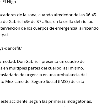
e El Higo.
MÁS
escadores de la zona, cuando alrededor de las 06:45
ALEJADA
 de Gabriel «S» de 87 años, en la orilla del río; por
intervención de los cuerpos de emergencia, arribando
S DE LA
ipal.
CABECER
s-dancefit/
a humedad, Don Gabriel presenta un cuadro de
A
s en múltiples partes del cuerpo; así mismo,
trasladado de urgencia en una ambulancia del
MUNICIP
tuto Mexicano del Seguro Social (IMSS) de esta
AL: “NO
 este accidente, según las primeras indagatorias,