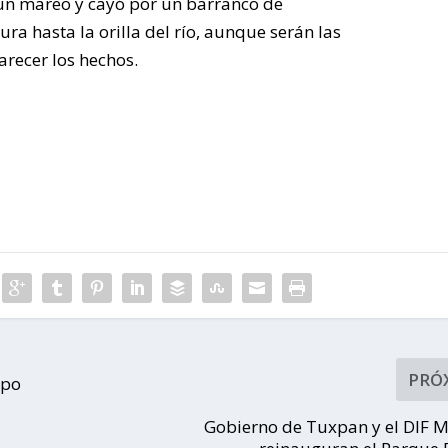
ESTÁN
un mareo y cayó por un barranco de
a hasta la orilla del río, aunque serán las
SOLOS”
arecer los hechos.
La entrega de láminas y
tinacos benefició a 970
personas de cuatro
comunidades,
fortaleciendo el bienestar
de las familias tuxpeñas.
PRÓ
ipo
Gobierno de Tuxpan y el DIF M