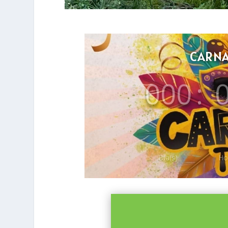
CARNA
000
:
Día(s)
Ho