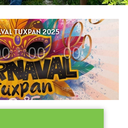
VAL TUXPAN 2025
00
:
00
:
00
ra(s)
Minuto(s)
Segundo(s)