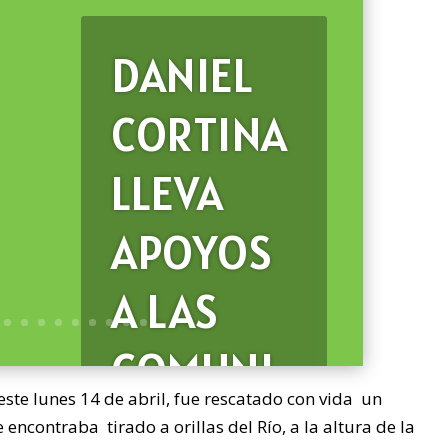
DANIEL
CORTINA
LLEVA
APOYOS
A LAS
COMUNI
te lunes 14 de abril, fue rescatado con vida un
DADES
encontraba tirado a orillas del Río, a la altura de la