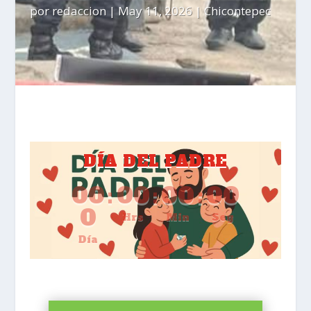
por
redaccion
|
May 11, 2026
|
Chicontepec
DÍA DEL PADRE
00
:
00
:
00
:
00
0
Hrs
Min
Seg
Día