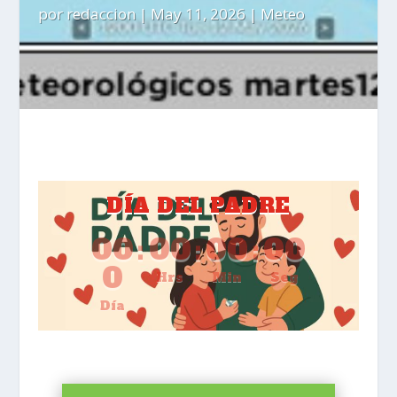
por
redaccion
|
May 11, 2026
|
Meteo
DÍA DEL PADRE
00
:
00
:
00
:
00
0
Hrs
Min
Seg
Día