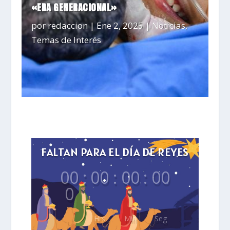
«ERA GENERACIONAL»
por
redaccion
|
Ene 2, 2025
|
Noticias
,
Temas de Interés
FALTAN PARA EL DÍA DE REYES
00
:
00
:
00
:
00
0
Hrs
Min
Seg