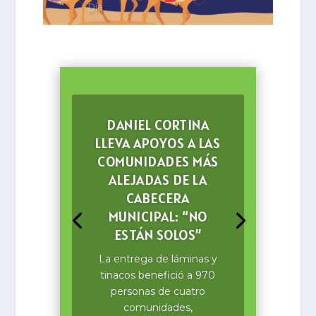
Día
DANIEL CORTINA
LLEVA APOYOS A LAS
COMUNIDADES MÁS
ALEJADAS DE LA
CABECERA
MUNICIPAL: “NO
ESTÁN SOLOS”
La entrega de láminas y
tinacos benefició a 970
personas de cuatro
comunidades,