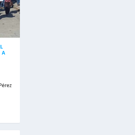
EL
 A
Pérez