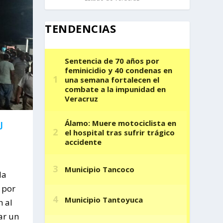
TENDENCIAS
J
L
la
 por
n al
ar un