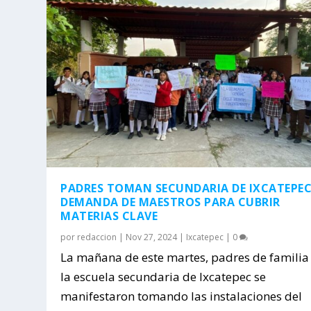
PADRES TOMAN SECUNDARIA DE IXCATEPEC
DEMANDA DE MAESTROS PARA CUBRIR
MATERIAS CLAVE
por
redaccion
|
Nov 27, 2024
|
Ixcatepec
|
0
La mañana de este martes, padres de familia
la escuela secundaria de Ixcatepec se
manifestaron tomando las instalaciones del