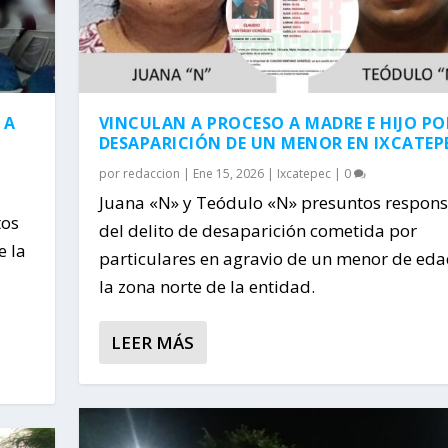
 A
VINCULAN A PROCESO A MADRE E HIJO PO
DESAPARICIÓN DE UN MENOR EN IXCATEP
por
redaccion
|
Ene 15, 2026
|
Ixcatepec
|
0
Juana «N» y Teódulo «N» presuntos respon
tos
del delito de desaparición cometida por
e la
particulares en agravio de un menor de eda
la zona norte de la entidad.
LEER MÁS