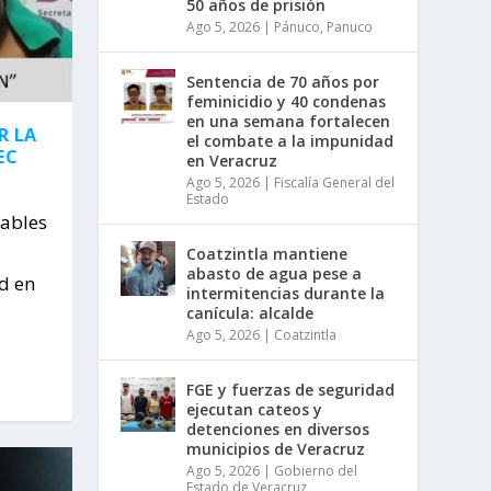
50 años de prisión
Ago 5, 2026
|
Pánuco
,
Panuco
Sentencia de 70 años por
feminicidio y 40 condenas
en una semana fortalecen
R LA
el combate a la impunidad
EC
en Veracruz
Ago 5, 2026
|
Fiscalía General del
Estado
sables
Coatzintla mantiene
abasto de agua pese a
d en
intermitencias durante la
canícula: alcalde
Ago 5, 2026
|
Coatzintla
FGE y fuerzas de seguridad
ejecutan cateos y
detenciones en diversos
municipios de Veracruz
Ago 5, 2026
|
Gobierno del
Estado de Veracruz