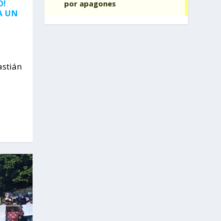
O!
A UN
astián