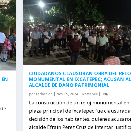
CIUDADANOS CLAUSURAN OBRA DEL RELO
 EN
MONUMENTAL EN IXCATEPEC; ACUSAN A
ALCALDE DE DAÑO PATRIMONIAL
por
redaccion
|
Nov 19, 2024
|
Ixcatepec
|
0
La construcción de un reloj monumental en 
 de
plaza principal de Ixcatepec fue clausurada
decisión de los habitantes, quienes acusaro
alcalde Efraín Pérez Cruz de intentar justific