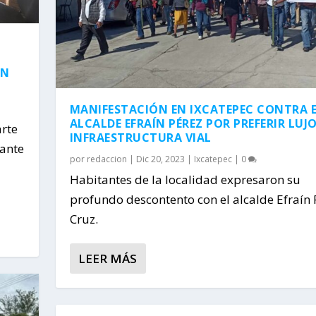
AN
MANIFESTACIÓN EN IXCATEPEC CONTRA 
ALCALDE EFRAÍN PÉREZ POR PREFERIR LUJO
arte
INFRAESTRUCTURA VIAL
rante
por
redaccion
|
Dic 20, 2023
|
Ixcatepec
|
0
Habitantes de la localidad expresaron su
profundo descontento con el alcalde Efraín 
Cruz.
LEER MÁS