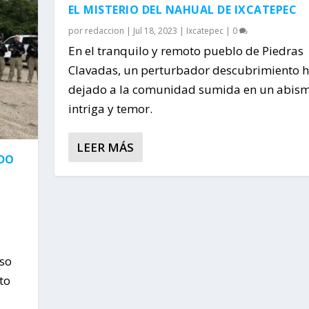
EL MISTERIO DEL NAHUAL DE IXCATEPEC
por
redaccion
|
Jul 18, 2023
|
Ixcatepec
|
0
En el tranquilo y remoto pueblo de Piedras
Clavadas, un perturbador descubrimiento 
dejado a la comunidad sumida en un abis
intriga y temor.
LEER MÁS
ADO
uso
to