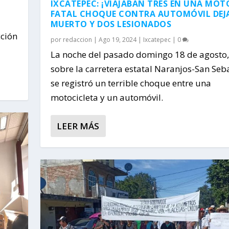
IXCATEPEC: ¡VIAJABAN TRES EN UNA MOT
FATAL CHOQUE CONTRA AUTOMÓVIL DEJ
MUERTO Y DOS LESIONADOS
cción
por
redaccion
|
Ago 19, 2024
|
Ixcatepec
|
0
La noche del pasado domingo 18 de agosto,
sobre la carretera estatal Naranjos-San Seb
se registró un terrible choque entre una
motocicleta y un automóvil.
LEER MÁS