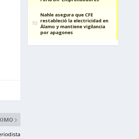
XIMO
riodista