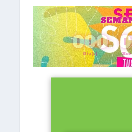
SEMAN
000
:
0
Día(s)
Hor