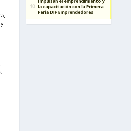
ra,
 y
s
s