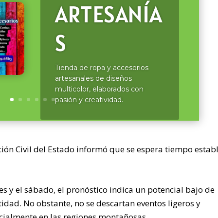
ARTESANÍA
S
Tienda de ropa y accesorios
artesanales de diseños
multicolor, elaborados con
pasión y creatividad.
ción Civil del Estado informó que se espera tiempo estab
s y el sábado, el pronóstico indica un potencial bajo de
tidad. No obstante, no se descartan eventos ligeros y
ecialmente en las regiones montañosas.