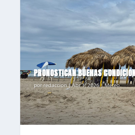
PRONOSTICAN BUENAS CONDICION
por
redaccion
|
Abr 1, 2026
|
Meteo