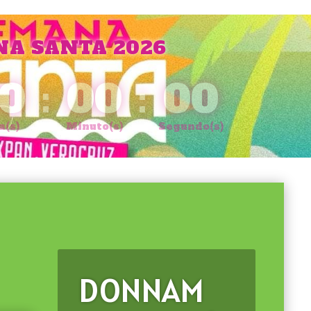
A SANTA 2026
0
:
00
:
00
a(s)
Minuto(s)
Segundo(s)
DONNAM