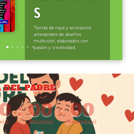
S
Tienda de ropa y accesorios
artesanales de diseños
multicolor, elaborados con
pasión y creatividad.
A DEL PADRE
0
:
00
:
00
a(s)
Minuto(s)
Segundo(s)