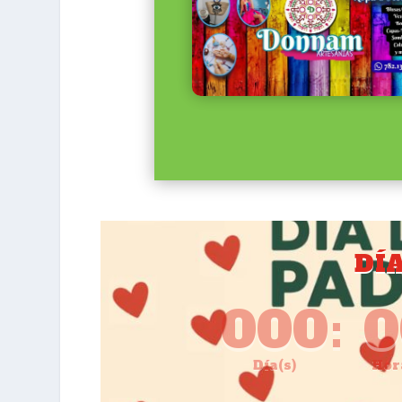
DÍ
000
:
0
Día(s)
Hor