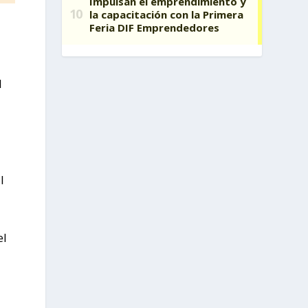
l
l
el