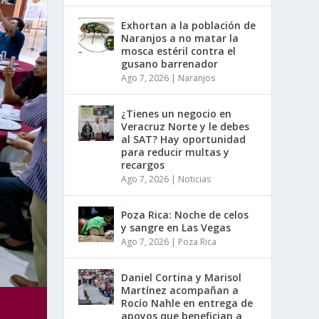
Exhortan a la población de
Naranjos a no matar la
mosca estéril contra el
gusano barrenador
Ago 7, 2026
|
Naranjos
¿Tienes un negocio en
Veracruz Norte y le debes
al SAT? Hay oportunidad
para reducir multas y
recargos
Ago 7, 2026
|
Noticias
Poza Rica: Noche de celos
y sangre en Las Vegas
Ago 7, 2026
|
Poza Rica
Daniel Cortina y Marisol
Martínez acompañan a
Rocío Nahle en entrega de
apoyos que benefician a