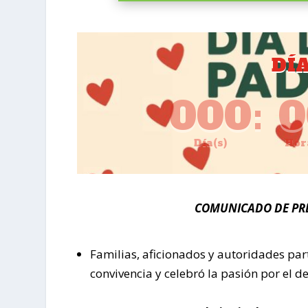
DÍ
000
:
0
Día(s)
Hor
COMUNICADO DE PR
Familias, aficionados y autoridades part
convivencia y celebró la pasión por el d