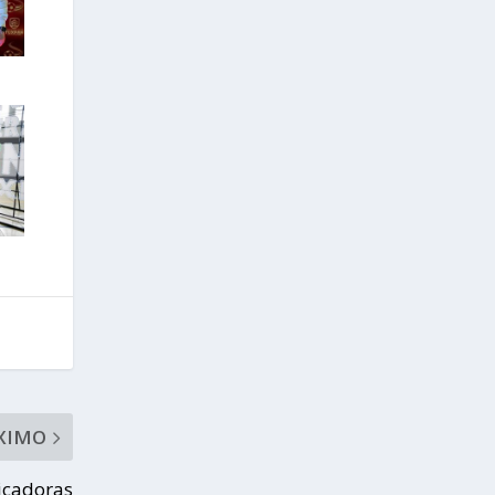
XIMO
icadoras