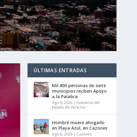
ÚLTIMAS ENTRADAS
Mil 800 personas de siete
municipios reciben Apoyo
a la Palabra
Ago 6, 2026
|
Gobierno del
Estado de Veracruz
Hombre muere ahogado
en Playa Azul, en Cazones
Ago 6, 2026
|
Cazones