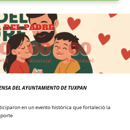
A DEL PADRE
0
:
00
:
00
a(s)
Minuto(s)
Segundo(s)
ENSA DEL AYUNTAMIENTO DE TUXPAN
iciparon en un evento histórica que fortaleció la
eporte