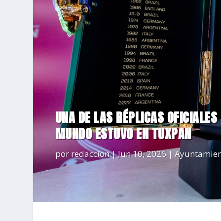
UNA DE LAS RÉPLICAS OFICIALES
MUNDO ESTUVO EN TUXPAN
por
redaccion
|
Jun 10, 2026
|
Ayuntamien