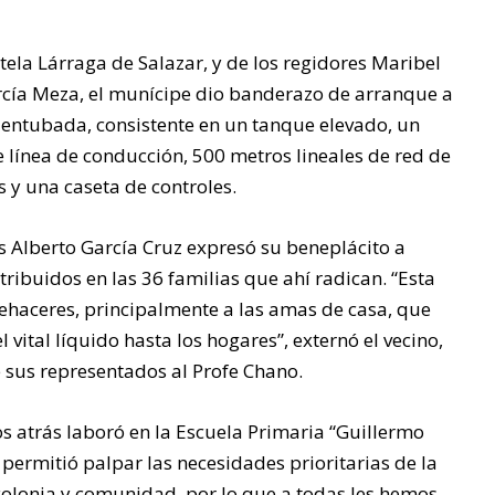
la Lárraga de Salazar, y de los regidores Maribel
rcía Meza, el munícipe dio banderazo de arranque a
 entubada, consistente en un tanque elevado, un
línea de conducción, 500 metros lineales de red de
s y una caseta de controles.
os Alberto García Cruz expresó su beneplácito a
tribuidos en las 36 familias que ahí radican. “Esta
uehaceres, principalmente a las amas de casa, que
 vital líquido hasta los hogares”, externó el vecino,
 sus representados al Profe Chano.
 atrás laboró en la Escuela Primaria “Guillermo
e permitió palpar las necesidades prioritarias de la
olonia y comunidad, por lo que a todas les hemos