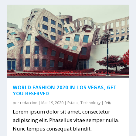
WORLD FASHION 2020 IN LOS VEGAS, GET
YOU RESERVED
por
redaccion
|
Mar 19, 2020
|
Estatal
,
Technology
|
0
Lorem ipsum dolor sit amet, consectetur
adipiscing elit. Phasellus vitae semper nulla.
Nunc tempus consequat blandit.