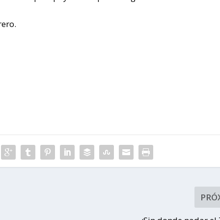
rero.
PRÓ