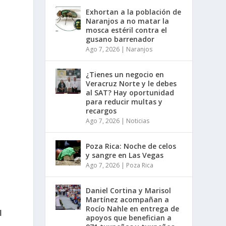
Exhortan a la población de
Naranjos a no matar la
mosca estéril contra el
gusano barrenador
Ago 7, 2026
|
Naranjos
¿Tienes un negocio en
Veracruz Norte y le debes
al SAT? Hay oportunidad
para reducir multas y
recargos
Ago 7, 2026
|
Noticias
Poza Rica: Noche de celos
y sangre en Las Vegas
Ago 7, 2026
|
Poza Rica
Daniel Cortina y Marisol
Martínez acompañan a
Rocío Nahle en entrega de
l
apoyos que benefician a