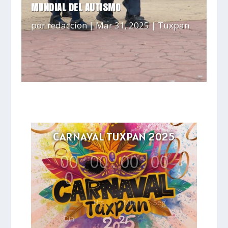
MUNDIAL DEL AUTISMO
por
redaccion
|
Mar 31, 2025
|
Tuxpan
CARNAVAL TUXPAN 2025
00
:
00
:
00
:
00
0
Hrs
Min
Seg
Día