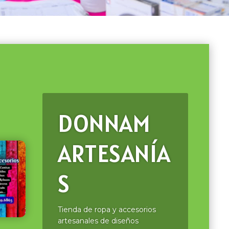
DONNAM
ARTESANÍA
S
Tienda de ropa y accesorios
artesanales de diseños