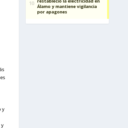
a
ás
des
 y
 y