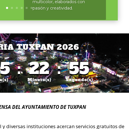
multicolor, elaborados con
pasión y creatividad.
RIA TUXPAN 2026
5
:
22
:
53
a(s)
Minuto(s)
Segundo(s)
ENSA DEL AYUNTAMIENTO DE TUXPAN
 diversas instituciones acercan servicios gratuitos de