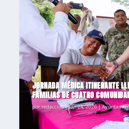
JORNADA MÉDICA ITINERANTE LL
FAMILIAS DE CUATRO COMUNIDA
por
redaccion
|
Jun 24, 2026
|
Ayuntamien