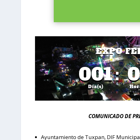
EXPO FE
001
:
0
Día(s)
Hor
COMUNICADO DE PR
Ayuntamiento de Tuxpan, DIF Municipal y