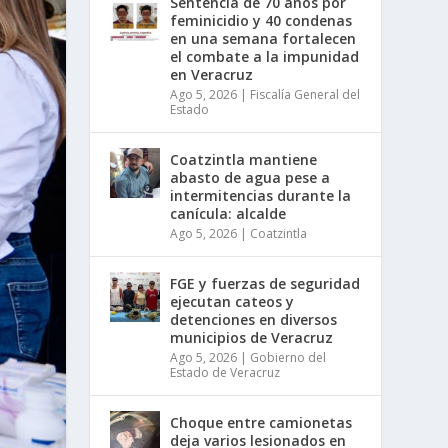
Sentencia de 70 años por
feminicidio y 40 condenas
en una semana fortalecen
el combate a la impunidad
en Veracruz
Ago 5, 2026
|
Fiscalía General del
Estado
Coatzintla mantiene
abasto de agua pese a
intermitencias durante la
canícula: alcalde
Ago 5, 2026
|
Coatzintla
FGE y fuerzas de seguridad
ejecutan cateos y
detenciones en diversos
municipios de Veracruz
Ago 5, 2026
|
Gobierno del
Estado de Veracruz
Choque entre camionetas
deja varios lesionados en